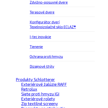
Zdvižno-posuvné dvere
Terasové dvere
Konfigurátor dverí
Tepelnoizolačné sklo ECLAZ®
I-tec inovácie
Tienenie
Ochrana proti hmyzu
Dizajnové štýly
Produkty Schlotterer
Exteriérové žalúzie RAFF
Retrolux
Siete proti hmyzu IGI
Exteriérové rolety
Zip textilné screeny