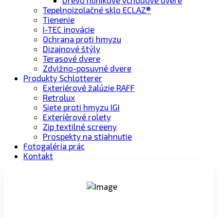
Tepelnoizolačné sklo ECLAZ®
Tienenie
I-TEC inovácie
Ochrana proti hmyzu
Dizajnové štýly
Terasové dvere
Zdvižno-posuvné dvere
Produkty Schlotterer
Exteriérové žalúzie RAFF
Retrolux
Siete proti hmyzu IGI
Exteriérové rolety
Zip textilné screeny
Prospekty na stiahnutie
Fotogaléria prác
Kontakt