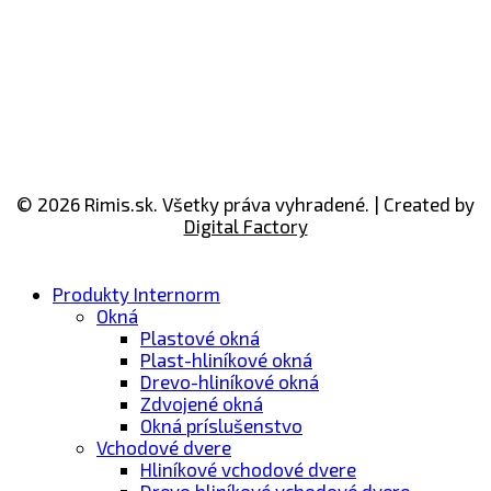
© 2026 Rimis.sk. Všetky práva vyhradené. | Created by
Digital Factory
Produkty Internorm
Okná
Plastové okná
Plast-hliníkové okná
Drevo-​hliníkové okná
Zdvojené okná
Okná príslušenstvo
Vchodové dvere
Hliníkové vchodové dvere
Drevo hliníkové vchodové dvere