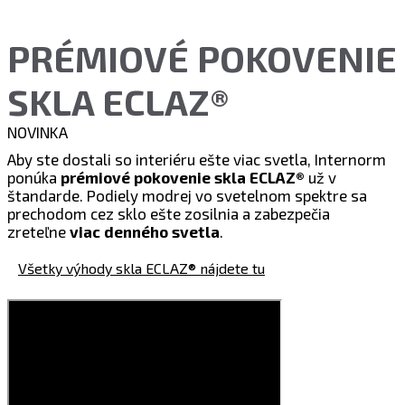
PRÉMIOVÉ POKOVENIE
SKLA ECLAZ®
NOVINKA
Aby ste dostali so interiéru ešte viac svetla, Internorm
ponúka
prémiové pokovenie skla ECLAZ®
už v
štandarde. Podiely modrej vo svetelnom spektre sa
prechodom cez sklo ešte zosilnia a zabezpečia
zreteľne
viac denného svetla
.
Všetky výhody skla ECLAZ® nájdete tu