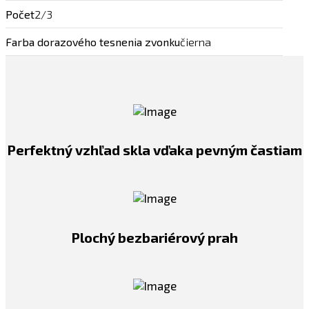
Počet
2/3
Farba dorazového tesnenia zvonku
čierna
Perfektný vzhľad skla vďaka pevným častiam
Plochý bezbariérový prah