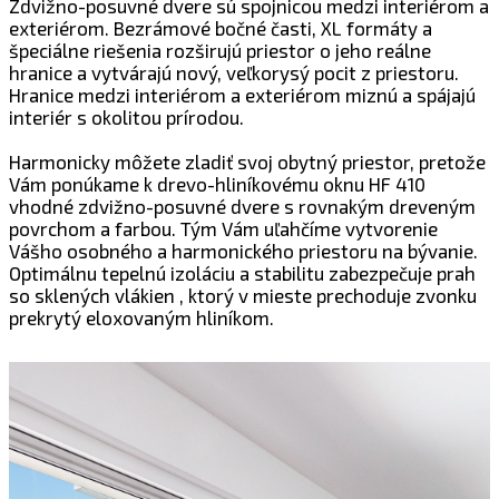
Zdvižno-posuvné dvere sú spojnicou medzi interiérom a
exteriérom. Bezrámové bočné časti, XL formáty a
špeciálne riešenia rozširujú priestor o jeho reálne
hranice a vytvárajú nový, veľkorysý pocit z priestoru.
Hranice medzi interiérom a exteriérom miznú a spájajú
interiér s okolitou prírodou.
Harmonicky môžete zladiť svoj obytný priestor, pretože
Vám ponúkame k drevo-hliníkovému oknu HF 410
vhodné zdvižno-posuvné dvere s rovnakým dreveným
povrchom a farbou. Tým Vám uľahčíme vytvorenie
Vášho osobného a harmonického priestoru na bývanie.
Optimálnu tepelnú izoláciu a stabilitu zabezpečuje prah
so sklených vlákien , ktorý v mieste prechoduje zvonku
prekrytý eloxovaným hliníkom.