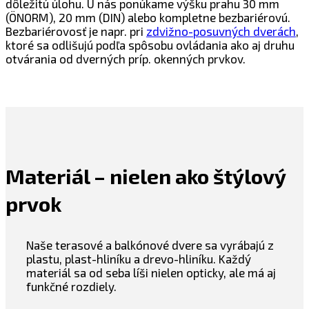
dôležitú úlohu. U nás ponúkame výšku prahu 30 mm
(ÖNORM), 20 mm (DIN) alebo kompletne bezbariérovú.
Bezbariérovosť je napr. pri
zdvižno-posuvných dverách
,
ktoré sa odlišujú podľa spôsobu ovládania ako aj druhu
otvárania od dverných príp. okenných prvkov.
Materiál – nielen ako štýlový
prvok
Naše terasové a balkónové dvere sa vyrábajú z
plastu, plast-hliníku a drevo-hliníku. Každý
materiál sa od seba líši nielen opticky, ale má aj
funkčné rozdiely.