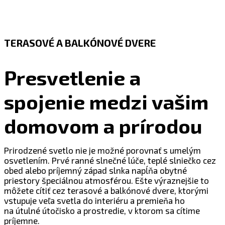
TERASOVÉ A BALKÓNOVÉ DVERE
Presvetlenie a
spojenie medzi vašim
domovom a prírodou
Prirodzené svetlo nie je možné porovnať s umelým
osvetlením. Prvé ranné slnečné lúče, teplé slniečko cez
obed alebo príjemný západ slnka napĺňa obytné
priestory špeciálnou atmosférou. Ešte výraznejšie to
môžete cítiť cez terasové a balkónové dvere, ktorými
vstupuje veľa svetla do interiéru a premieňa ho
na útulné útočisko a prostredie, v ktorom sa cítime
príjemne.