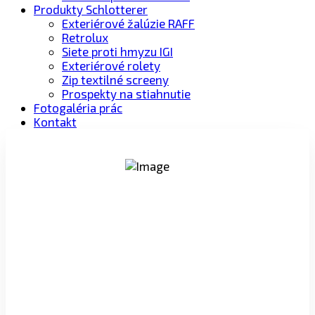
Produkty Schlotterer
Exteriérové žalúzie RAFF
Retrolux
Siete proti hmyzu IGI
Exteriérové rolety
Zip textilné screeny
Prospekty na stiahnutie
Fotogaléria prác
Kontakt
PROFESIONÁLNY PRÍSTUP
Viac ako 18-ročné skúsenosti s predajom a
montážou okien Internorm.
100% MADE IN AUSTRIA
Výrobné závody Internorm opustilo už viac ako