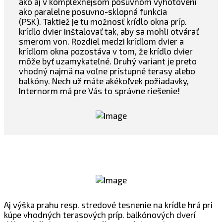
ako aj v komplexnejšom posuvnom vyhotovení
ako paralelne posuvno-sklopná funkcia
(PSK). Taktiež je tu možnosť krídlo okna príp.
krídlo dvier inštalovať tak, aby sa mohli otvárať
smerom von. Rozdiel medzi krídlom dvier a
krídlom okna pozostáva v tom, že krídlo dvier
môže byť uzamykateľné. Druhý variant je preto
vhodný najmä na voľne prístupné terasy alebo
balkóny. Nech už máte akékoľvek požiadavky,
Internorm má pre Vás to správne riešenie!
Aj výška prahu resp. stredové tesnenie na krídle hrá pri
kúpe vhodných terasových príp. balkónových dverí