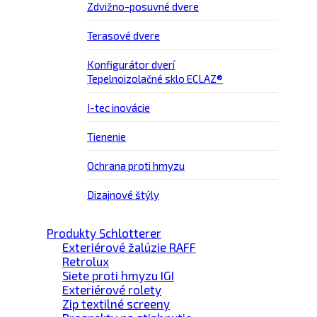
Zdvižno-posuvné dvere
Terasové dvere
Konfigurátor dverí
Tepelnoizolačné sklo ECLAZ®
I-tec inovácie
Tienenie
Ochrana proti hmyzu
Dizajnové štýly
Produkty Schlotterer
Exteriérové žalúzie RAFF
Retrolux
Siete proti hmyzu IGI
Exteriérové rolety
Zip textilné screeny