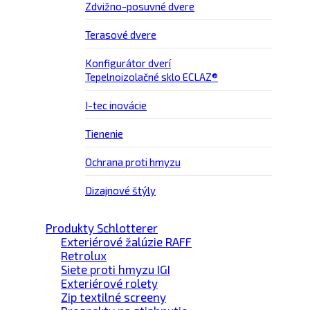
Zdvižno-posuvné dvere
Terasové dvere
Konfigurátor dverí
Tepelnoizolačné sklo ECLAZ®
I-tec inovácie
Tienenie
Ochrana proti hmyzu
Dizajnové štýly
Produkty Schlotterer
Exteriérové žalúzie RAFF
Retrolux
Siete proti hmyzu IGI
Exteriérové rolety
Zip textilné screeny