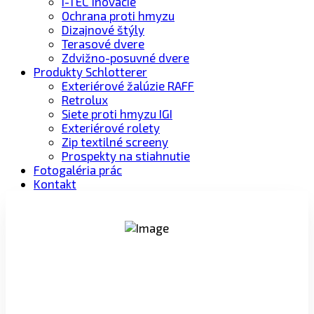
I-TEC inovácie
Ochrana proti hmyzu
Dizajnové štýly
Terasové dvere
Zdvižno-posuvné dvere
Produkty Schlotterer
Exteriérové žalúzie RAFF
Retrolux
Siete proti hmyzu IGI
Exteriérové rolety
Zip textilné screeny
Prospekty na stiahnutie
Fotogaléria prác
Kontakt
PROFESIONÁLNY PRÍSTUP
Viac ako 18-ročné skúsenosti s predajom a
montážou okien Internorm.