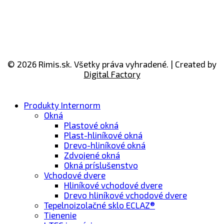
© 2026 Rimis.sk. Všetky práva vyhradené. | Created by
Digital Factory
Produkty Internorm
Okná
Plastové okná
Plast-hliníkové okná
Drevo-​hliníkové okná
Zdvojené okná
Okná príslušenstvo
Vchodové dvere
Hliníkové vchodové dvere
Drevo hliníkové vchodové dvere
Tepelnoizolačné sklo ECLAZ®
Tienenie