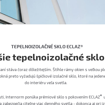
TEPELNOIZOLAČNÉ SKLO ECLAZ®
šie tepelnoizolačné skl
í stáva čoraz dôležitejším. Štíhle rámy okien s veľkou pl
á preto vyžadujú špičkové izolačné sklo, ktoré na jedenej
do interiéru veľa svetla.
®
osti, Internorm ponúka prémiové sklo s pokovením ECLAZ
u
 zabezpečia citeľne viac denného svetla - dokonca aj pri 