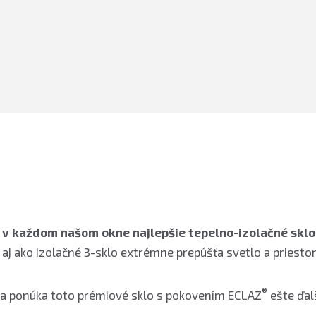
ď
v každom našom okne najlepšie tepelno-izolačné sklo
 aj ako izolačné 3-sklo extrémne prepúšťa svetlo a priestor
®
kna ponúka toto prémiové sklo s pokovením ECLAZ
ešte ďal