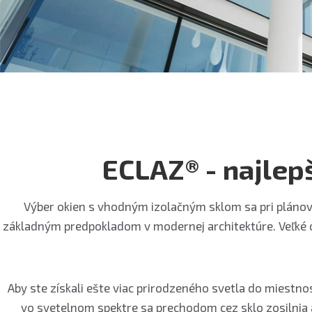
ECLAZ® - najlep
Výber okien s vhodným izolačným sklom sa pri plánovan
základným predpokladom v modernej architektúre. Veľké okn
Aby ste získali ešte viac prirodzeného svetla do miestn
vo svetelnom spektre sa prechodom cez sklo zosilnia a