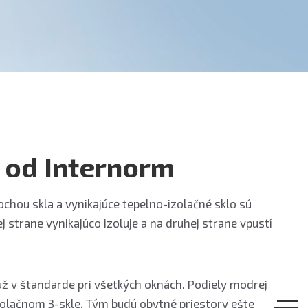
o od Internorm
ochou skla a vynikajúce tepelno-izolačné sklo sú
 strane vynikajúco izoluje a na druhej strane vpustí
ž v štandarde pri všetkých oknách. Podiely modrej
izolačnom 3-skle. Tým budú obytné priestory ešte