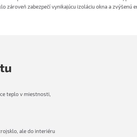
sklo zároveň zabezpečí vynikajúcu izoláciu okna a zvýšenú e
otu
e teplo v miestnosti,
ojsklo, ale do interiéru